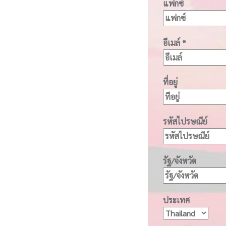
แฟกซ์
อีเมล์
*
ที่อยู่
รหัสไปรษณีย์
รัฐ/จังหวัด
ประเทศ